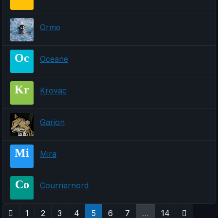
Orme
Oc
Oceane
Kr
Krovac
Garion
Mi
Mira
Co
Courriernord
1
2
3
4
5
6
7
…
14