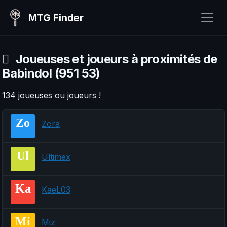
MTG Finder
Joueuses et joueurs à proximités de
Babindol (951 53)
134 joueuses ou joueurs !
Zo
Zora
Ul
Ultimex
Ka
KaeL03
Mi
Miz