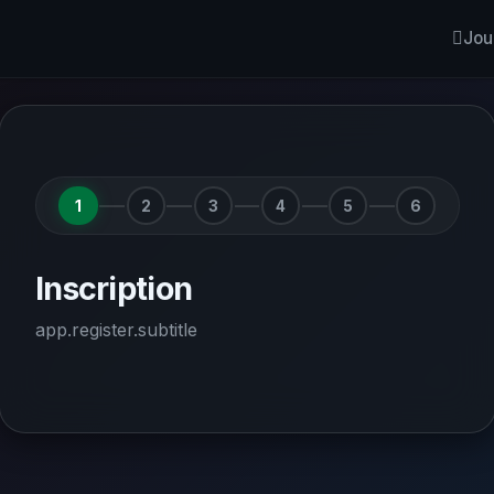
Jou
1
2
3
4
5
6
Inscription
app.register.subtitle