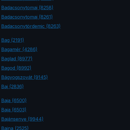
Badacsonytomaj (8258)
Badacsonytomaj (8261)
Badacsonytördemic (8263)
Bag (2191)
Bagamér (4286)
Baglad (8977)
Bagod (8992)
Bágyogszovát (9145)
Baj (2836)
Baja (6500)
Baja (6503)
Bajánsenye (9944)
Bajna (2525)