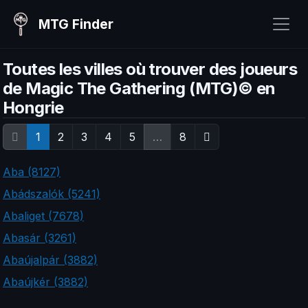
MTG Finder
Toutes les villes où trouver des joueurs
de Magic The Gathering (MTG)© en
Hongrie
1
2
3
4
5
…
8
Aba (8127)
Abádszalók (5241)
Abaliget (7678)
Abasár (3261)
Abaújalpár (3882)
Abaújkér (3882)