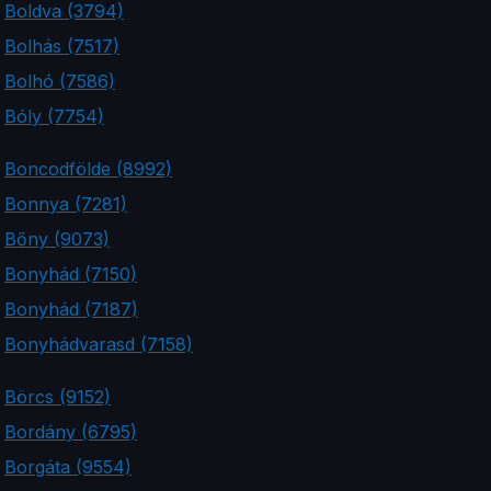
Boldva (3794)
Bolhás (7517)
Bolhó (7586)
Bóly (7754)
Boncodfölde (8992)
Bonnya (7281)
Bőny (9073)
Bonyhád (7150)
Bonyhád (7187)
Bonyhádvarasd (7158)
Börcs (9152)
Bordány (6795)
Borgáta (9554)