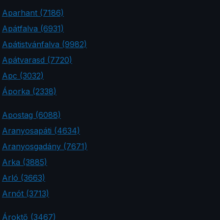
Aparhant (7186)
Apátfalva (6931)
Apátistvánfalva (9982)
Apátvarasd (7720)
Apc (3032)
Áporka (2338)
Apostag (6088)
Aranyosapáti (4634)
Aranyosgadány (7671)
Arka (3885)
Arló (3663)
Arnót (3713)
Ároktő (3467)