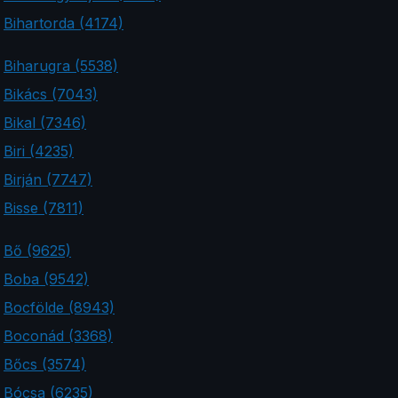
Bihartorda (4174)
Biharugra (5538)
Bikács (7043)
Bikal (7346)
Biri (4235)
Birján (7747)
Bisse (7811)
Bő (9625)
Boba (9542)
Bocfölde (8943)
Boconád (3368)
Bőcs (3574)
Bócsa (6235)