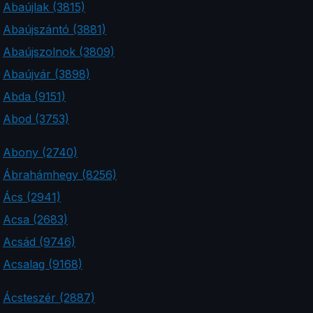
Abaújlak (3815)
Abaújszántó (3881)
Abaújszolnok (3809)
Abaújvár (3898)
Abda (9151)
Abod (3753)
Abony (2740)
Ábrahámhegy (8256)
Ács (2941)
Acsa (2683)
Acsád (9746)
Acsalag (9168)
Ácsteszér (2887)