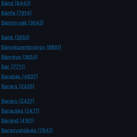
Bánd (8443)
Bánfa (7914)
Bánhorváti (3642)
Bánk (2653)
Bánokszentgyörgy (8891)
Bánréve (3654)
Bár (7711)
Barabás (4937)
Baracs (2426)
Baracs (2427)
Baracska (2471)
Báránd (4161)
Baranyahídvég (7841)