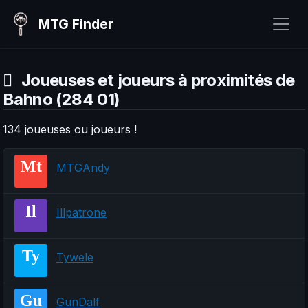
MTG Finder
Joueuses et joueurs à proximités de
Bahno (284 01)
134 joueuses ou joueurs !
Mt
MTGAndy
Il
Illpatrone
Ty
Tywele
Gu
GunDalf