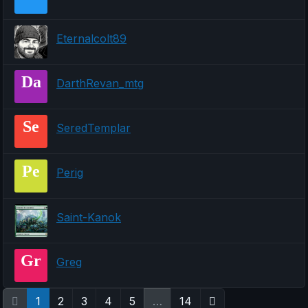
Eternalcolt89
Da
DarthRevan_mtg
Se
SeredTemplar
Pe
Perig
Saint-Kanok
Gr
Greg
1
2
3
4
5
…
14