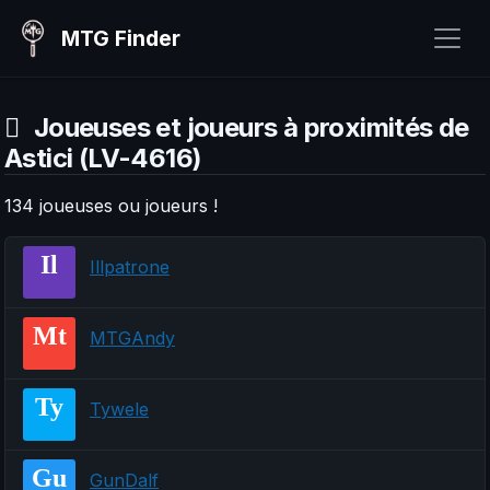
MTG Finder
Joueuses et joueurs à proximités de
Astici (LV-4616)
134 joueuses ou joueurs !
Il
Illpatrone
Mt
MTGAndy
Ty
Tywele
Gu
GunDalf