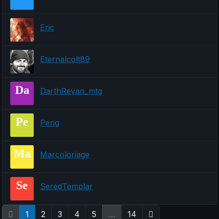
Eric
Eternalcolt89
Da
DarthRevan_mtg
Pe
Perig
Ma
Marcoloriage
Se
SeredTemplar
1
2
3
4
5
…
14