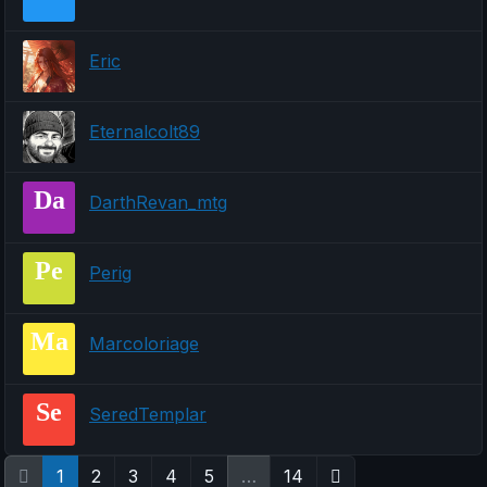
Eric
Eternalcolt89
Da
DarthRevan_mtg
Pe
Perig
Ma
Marcoloriage
Se
SeredTemplar
1
2
3
4
5
…
14