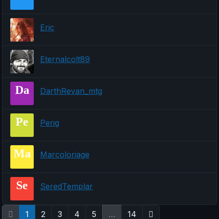
Eric
Eternalcolt89
Da
DarthRevan_mtg
Pe
Perig
Ma
Marcoloriage
Se
SeredTemplar
1
2
3
4
5
…
14