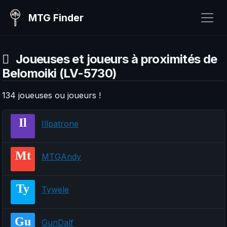
MTG Finder
Joueuses et joueurs à proximités de
Belomoiki (LV-5730)
134 joueuses ou joueurs !
Il
Illpatrone
Mt
MTGAndy
Ty
Tywele
Gu
GunDalf