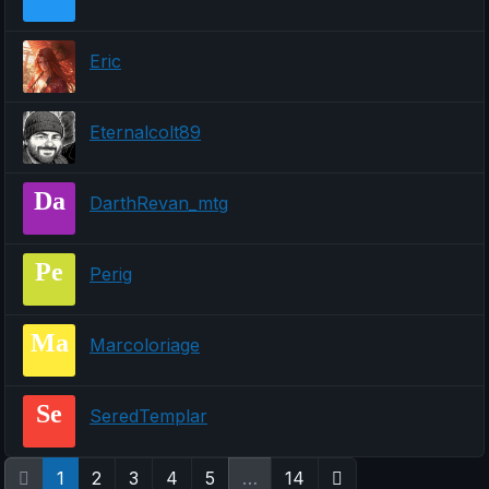
Eric
Eternalcolt89
Da
DarthRevan_mtg
Pe
Perig
Ma
Marcoloriage
Se
SeredTemplar
1
2
3
4
5
…
14