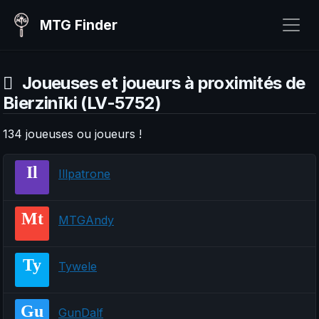
MTG Finder
Joueuses et joueurs à proximités de
Bierzinīki (LV-5752)
134 joueuses ou joueurs !
Il
Illpatrone
Mt
MTGAndy
Ty
Tywele
Gu
GunDalf