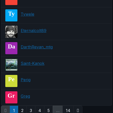
Ty
Tywele
Eternalcolt89
Da
DarthRevan_mtg
Saint-Kanok
Pe
Perig
Gr
Greg
1
2
3
4
5
…
14