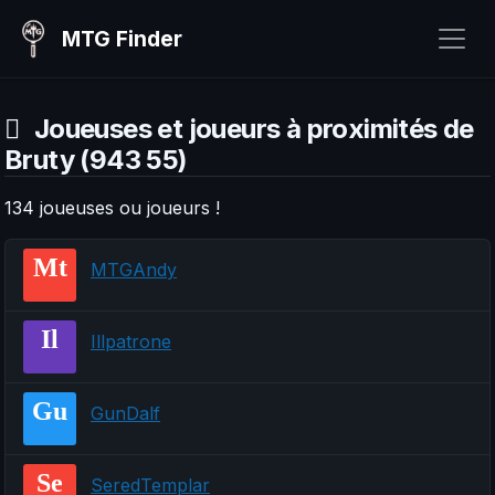
MTG Finder
Joueuses et joueurs à proximités de
Bruty (943 55)
134 joueuses ou joueurs !
Mt
MTGAndy
Il
Illpatrone
Gu
GunDalf
Se
SeredTemplar