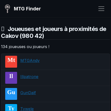
MTG Finder
Joueuses et joueurs à proximités de
Cakov (980 42)
134 joueuses ou joueurs !
Mt
MTGAndy
Il
Illpatrone
Gu
GunDalf
Ty
Tywele