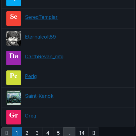
Se
SeredTemplar
Eternalcolt89
Da
DarthRevan_mtg
Pe
Perig
Saint-Kanok
Gr
Greg
1
2
3
4
5
…
14